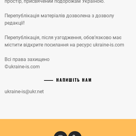
простір, присвячений подорожам Україною.
Перепублікація матеріалів дозволена з дозволу
редакції!
Перепублікація, після узгодження, обов’язково має
містити відкрите посилання на ресурс ukraine-is.com
Всі права захищено
©ukraine-is.com
НАПИШІТЬ НАМ
ukraine-is@ukr.net
Instagram
Кіномандри