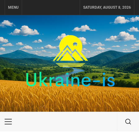
Skip
MENU
SATURDAY, AUGUST 8, 2026
to
content
UKRAINE-IS
ПОДОРОЖI ПО УКРАЇНІ
Primary
Menu