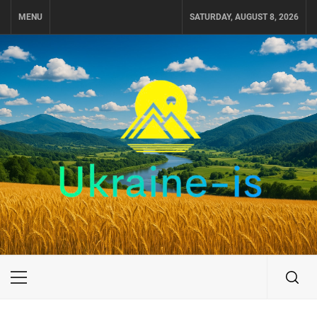
Skip
MENU
SATURDAY, AUGUST 8, 2026
to
content
UKRAINE-IS
ПОДОРОЖI ПО УКРАЇНІ
Primary
Menu