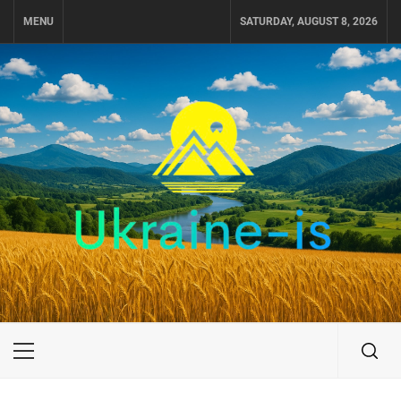
Skip
MENU
SATURDAY, AUGUST 8, 2026
to
content
UKRAINE-IS
ПОДОРОЖI ПО УКРАЇНІ
Primary
Menu