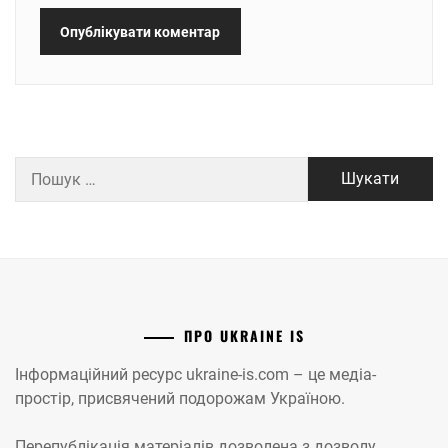
Пошук:
ПРО UKRAINE IS
Інформаційний ресурс ukraine-is.com – це медіа-
простір, присвячений подорожам Україною.
Перепублікація матеріалів дозволена з дозволу