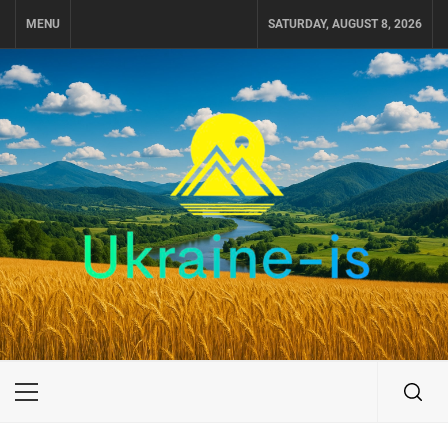
Skip
MENU
SATURDAY, AUGUST 8, 2026
to
content
UKRAINE-IS
ПОДОРОЖI ПО УКРАЇНІ
Primary
Menu