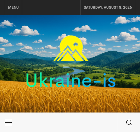
Skip
MENU
SATURDAY, AUGUST 8, 2026
to
content
UKRAINE-IS
ПОДОРОЖI ПО УКРАЇНІ
Primary
Menu