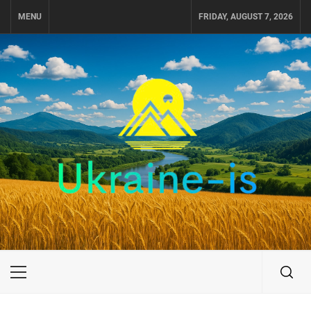
Skip
MENU
FRIDAY, AUGUST 7, 2026
to
content
UKRAINE-IS
ПОДОРОЖI ПО УКРАЇНІ
Primary
Menu