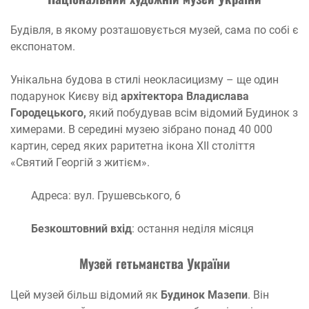
Будівля, в якому розташовується музей, сама по собі є
експонатом.
Унікальна будова в стилі неокласицизму – ще один
подарунок Києву від
архітектора Владислава
Городецького,
який побудував всім відомий Будинок з
химерами. В середині музею зібрано понад 40 000
картин, серед яких раритетна ікона XII століття
«Святий Георгій з житієм».
Адреса: вул. Грушевського, 6
Безкоштовний вхід
: остання неділя місяця
Музей гет
ь
манства Укра
ї
н
и
Цей музей більш відомий як
Будинок Мазепи
. Він