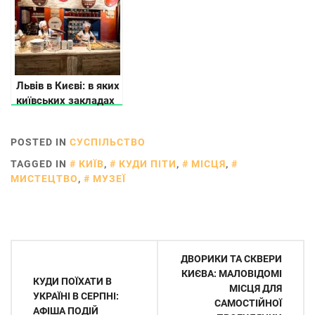
Львів в Києві: в яких
київських закладах
відчувається
львівський дух
POSTED IN
СУСПІЛЬСТВО
TAGGED IN
КИЇВ
,
КУДИ ПІТИ
,
МІСЦЯ
,
МИСТЕЦТВО
,
МУЗЕЇ
Навігація
ДВОРИКИ ТА СКВЕРИ
записів
КИЄВА: МАЛОВІДОМІ
КУДИ ПОЇХАТИ В
МІСЦЯ ДЛЯ
УКРАЇНІ В СЕРПНІ:
САМОСТІЙНОЇ
АФІША ПОДІЙ