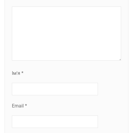
Ім'я
*
Email
*