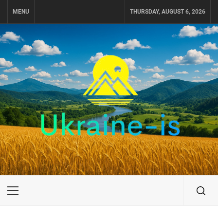
Skip
MENU
THURSDAY, AUGUST 6, 2026
to
content
UKRAINE-IS
ПОДОРОЖI ПО УКРАЇНІ
Primary
Menu