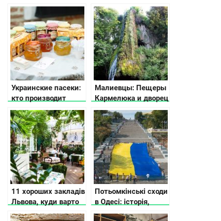
числа оживають
історія тацікаві
факти
Украинские пасеки:
Малиевцы: Пещеры
кто производит
Кармелюка и дворец
натуральный мед?
Орловских
11 хороших закладів
Потьомкінські сходи
Львова, куди варто
в Одесі: історія,
зайти
легенди, цікаві