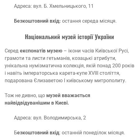
Адреса: вул. Б. Хмельницького, 11
Безкоштовний вхід:
остання середа місяця.
Національний музей історії України
Серед
експонатів музею
– ікони часів Київської Русі,
грамоти та листи гетьманів, козацькі атрибути,
унікальна нумізматична колекція, якій понад 200 років
і навіть імператорська карета-купе XVIII століття,
подарована Єлизаветою I київському митрополиту.
Тож не дивно, що
музей вважається
найвідвідуванішим в Києві.
Адреса: вул. Володимирська, 2
Б
езкоштовний вхід
: останній понеділок місяця.