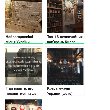
факти
Найзагадковіші
Топ-13 незвичайних
місця України
кав’ярень Києва:
коли кава стає
пригодою
Гіди радять: що
Краса музеїв
подивитися та де
України (фото)
поїсти в різних
містах України