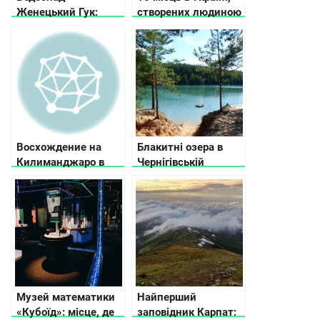
Женецький Гук:
створених людиною
історія, легенда,
та природою, які вам
фото та відео
точно сподобаються
Восхождение на
Блакитні озера в
Килиманджаро в
Чернігівській
2024
області
Музей математики
Найперший
«Кубоїд»: місце, де
заповідник Карпат: