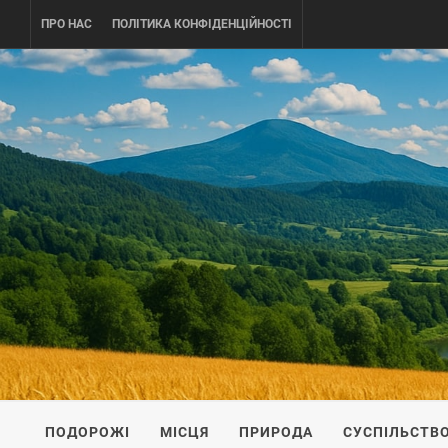
Skip
ПРО НАС
ПОЛІТИКА КОНФІДЕНЦІЙНОСТІ
to
content
UKRAINE-
ПОДОРОЖI ПО УКРАЇНІ
ПОДОРОЖІ
МІСЦЯ
ПРИРОДА
СУСПІЛЬСТВ