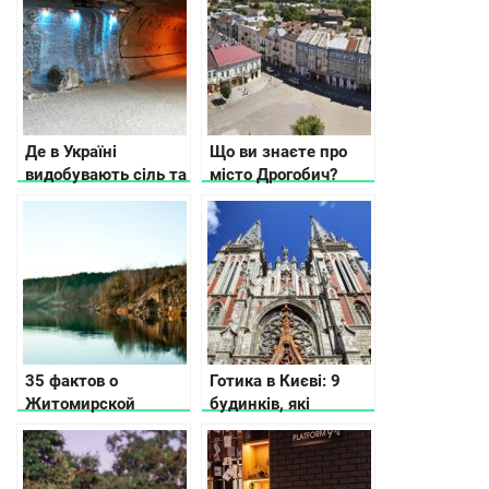
будь-яку пору року
Де в Україні
Що ви знаєте про
видобувають сіль та
місто Дрогобич?
як її використовують
35 фактов о
Готика в Києві: 9
Житомирской
будинків, які
области
дивують своєю
красою