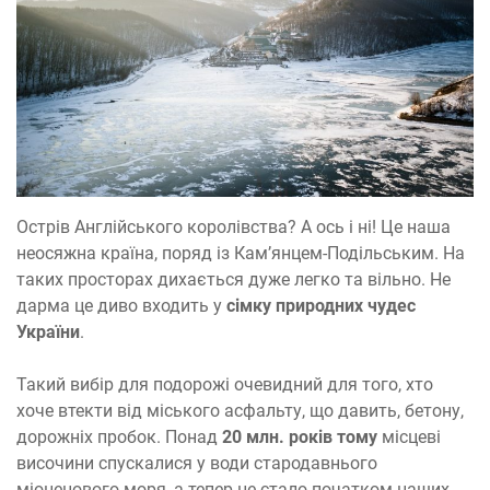
Острів Англійського королівства? А ось і ні! Це наша
неосяжна країна, поряд із Кам’янцем-Подільським. На
таких просторах дихається дуже легко та вільно. Не
дарма це диво входить у
сімку природних чудес
України
.
Такий вибір для подорожі очевидний для того, хто
хоче втекти від міського асфальту, що давить, бетону,
дорожніх пробок. Понад
20 млн. років тому
місцеві
височини спускалися у води стародавнього
міоценового моря, а тепер це стало початком наших