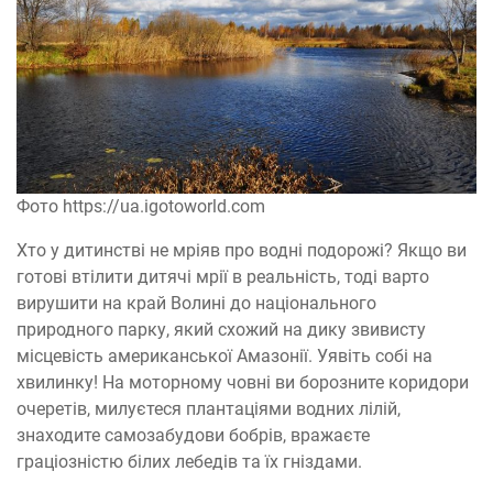
Фото https://ua.igotoworld.com
Хто у дитинстві не мріяв про водні подорожі? Якщо ви
готові втілити дитячі мрії в реальність, тоді варто
вирушити на край Волині до національного
природного парку, який схожий на дику звивисту
місцевість американської Амазонії. Уявіть собі на
хвилинку! На моторному човні ви борозните коридори
очеретів, милуєтеся плантаціями водних лілій,
знаходите самозабудови бобрів, вражаєте
граціозністю білих лебедів та їх гніздами.