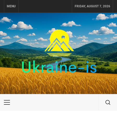
Skip
MENU
FRIDAY, AUGUST 7, 2026
to
content
UKRAINE-IS
ПОДОРОЖI ПО УКРАЇНІ
Primary
Menu