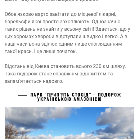
Обов’язково варто завітати до місцевої лікарні,
барельєфи якої просто захоплюють. Однозначно
таких рішень не знайти у всьому світі! Здається, що у
цих хоромах хвороби відступали швидко і легко. А в
наші часи вона зцілює одним лише спогляданням
такої краси. І це лише початок.
Відстань від Києва становить всього 230 км шляху.
Така подорож стане справжнім відкриттям та
запам’ятається надовго.
ПАРК “ПРИП’ЯТЬ-СТОХІД” – ПОДОРОЖ
УКРАЇНСЬКОЮ АМАЗОНІЄЮ