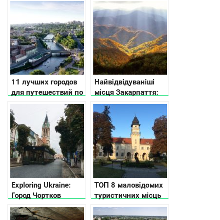
11 лучших городов
Найвідвідуваніші
для путешествий по
місця Закарпаття:
Украине по версии
де частіше всього
CNN
можна зустріти
туристів
Exploring Ukraine:
ТОП 8 маловідомих
Город Чортков
туристичних місць
Західної України, які
цікаво відвідати в