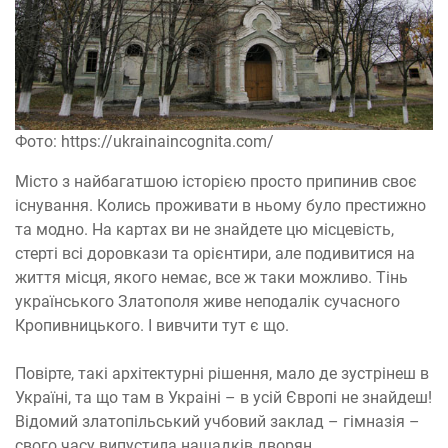
Фото: https://ukrainaincognita.com/
Місто з найбагатшою історією просто припинив своє
існування. Колись проживати в ньому було престижно
та модно. На картах ви не знайдете цю місцевість,
стерті всі доровкази та орієнтири, але подивитися на
життя місця, якого немає, все ж таки можливо. Тінь
українського Златополя живе неподалік сучасного
Кропивницького. І вивчити тут є що.
Повірте, такі архітектурні рішення, мало де зустрінеш в
Україні, та що там в Украіні – в усій Європі не знайдеш!
Відомий златопільський учбовий заклад – гімназія –
свого часу випустила нащадків дворян.