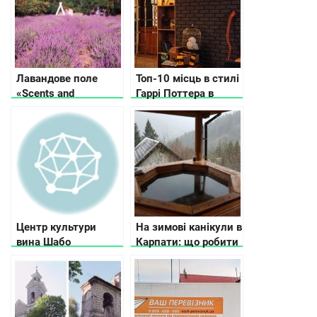
Лавандове поле
Топ-10 місць в стилі
«Scents and
Гаррі Поттера в
Sensations».
Києві
Центр культури
На зимові канікули в
вина Шабо
Карпати: що робити