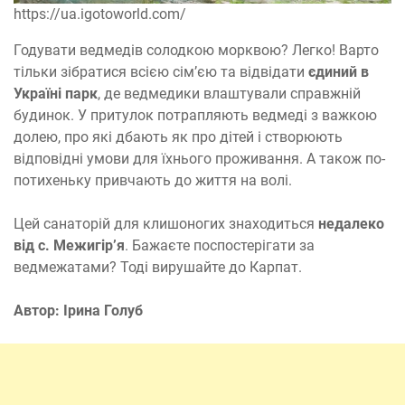
https://ua.igotoworld.com/
Годувати ведмедів солодкою морквою? Легко! Варто
тільки зібратися всією сім’єю та відвідати
єдиний в
Україні парк
, де ведмедики влаштували справжній
будинок. У притулок потрапляють ведмеді з важкою
долею, про які дбають як про дітей і створюють
відповідні умови для їхнього проживання. А також по-
потихеньку привчають до життя на волі.
Цей санаторій для клишоногих знаходиться
недалеко
від с. Межигір’я
. Бажаєте поспостерігати за
ведмежатами? Тоді вирушайте до Карпат.
Автор: Ірина Голуб