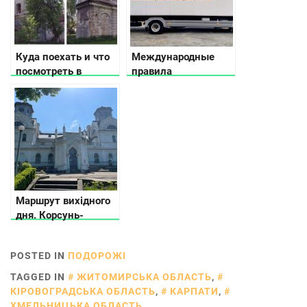
Куда поехать и что
Международные
посмотреть в
правила
Волынской области
автоперевозки
фруктов и овощей в
Украине
Маршрут вихідного
дня. Корсунь-
Шевченківський
POSTED IN
ПОДОРОЖІ
TAGGED IN
ЖИТОМИРСЬКА ОБЛАСТЬ
,
КІРОВОГРАДСЬКА ОБЛАСТЬ
,
КАРПАТИ
,
ХМЕЛЬНИЦЬКА ОБЛАСТЬ