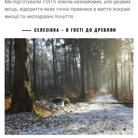
Ми підготували ТОП-5 зовсім незнайомих, але цікавих
місць, відкриття яких точно привнесе в життя яскраві
емоції та несподівані почуття.
СЕЛЕЗІВКА – В ГОСТІ ДО ДРЕВЛЯН