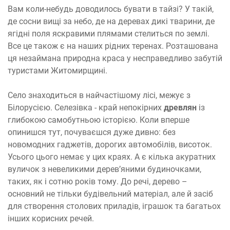
Вам коли-небудь доводилось бувати в тайзі? У такій,
де сосни вищі за небо, де на деревах дикі тварини, де
ягідні поля яскравими плямами стелиться по землі.
Все це також є на наших рідних теренах. Розташована
ця незаймана природна краса у несправедливо забутій
туристами Житомирщині.
Село знаходиться в найчастішому лісі, межує з
Білорусією. Селезівка ​​- край непокірних
древлян
із
глибокою самобутньою історією. Коли вперше
опинишся тут, почуваєшся дуже дивно: без
новомодних гаджетів, дорогих автомобілів, висоток.
Усього цього немає у цих краях. А є кілька акуратних
вуличок з невеликими дерев’яними будиночками,
таких, як і сотню років тому. До речі, дерево –
основний не тільки будівельний матеріал, але й засіб
для створення столових приладів, іграшок та багатьох
інших корисних речей.