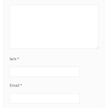
Ім'я
*
Email
*