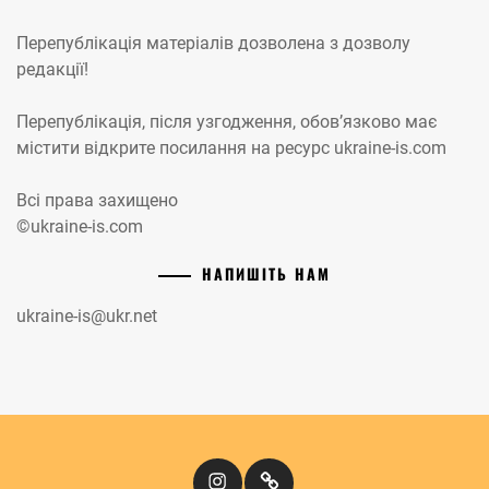
Перепублікація матеріалів дозволена з дозволу
редакції!
Перепублікація, після узгодження, обов’язково має
містити відкрите посилання на ресурс ukraine-is.com
Всі права захищено
©ukraine-is.com
НАПИШІТЬ НАМ
ukraine-is@ukr.net
Instagram
Кіномандри