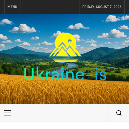
Skip
MENU
FRIDAY, AUGUST 7, 2026
to
content
UKRAINE-IS
ПОДОРОЖI ПО УКРАЇНІ
Primary
Menu