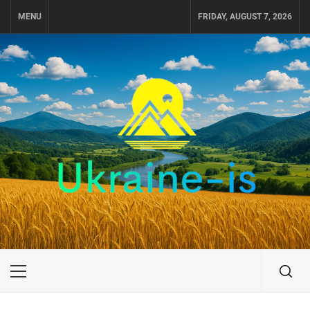
Skip
MENU
FRIDAY, AUGUST 7, 2026
to
content
UKRAINE-IS
ПОДОРОЖI ПО УКРАЇНІ
Primary
Menu