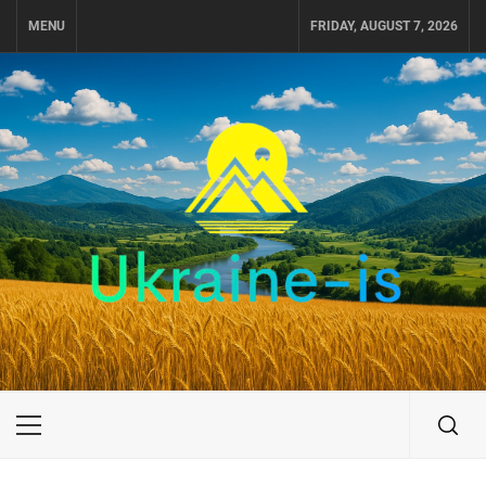
Skip
MENU
FRIDAY, AUGUST 7, 2026
to
content
UKRAINE-IS
ПУТЕШЕСТВИЕ ПО УКРАИНЕ
Primary
Menu