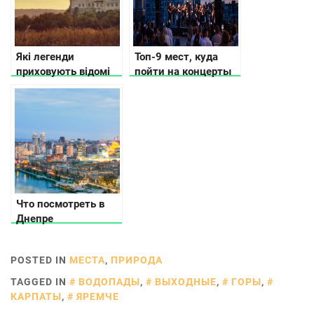
Які легенди
Топ-9 мест, куда
приховують відомі
пойти на концерты
замки України
под открытым
небом в Киеве
Что посмотреть в
Днепре
POSTED IN
МЕСТА
,
ПРИРОДА
TAGGED IN
ВОДОПАДЫ
,
ВЫХОДНЫЕ
,
ГОРЫ
,
КАРПАТЫ
,
ЯРЕМЧЕ