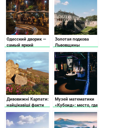
другая посуда?
Объясняет детали
Patok
Одесский дворик —
Золотая подкова
самый яркий
Львовщины
символ Одессы
Дивовижні Карпати:
Музей математики
найцікавіші факти
«Кубоид»: место, где
про Західну Україну
числа оживают