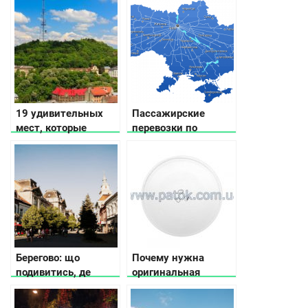
19 удивительных
Пассажирские
мест, которые
перевозки по
нужно посетить
Украине
Львове
Берегово: що
Почему нужна
подивитись, де
оригинальная
зупинитись, куди
тарелка в
піти
микроволновку, а не