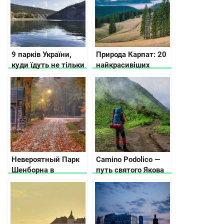
9 парків України,
Природа Карпат: 20
куди їдуть не тільки
найкрасивіших
за природою і
місць українських
красивим
Карпат, щоб
ландшафтом
відвідати цього року
Невероятный Парк
Camino Podolico —
Шенборна в
путь святого Якова
Карпатах (фото и
видео)