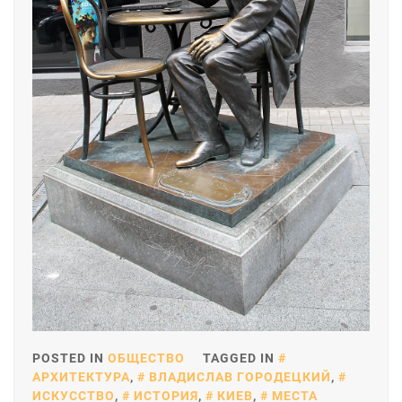
POSTED IN
ОБЩЕСТВО
TAGGED IN
АРХИТЕКТУРА
,
ВЛАДИСЛАВ ГОРОДЕЦКИЙ
,
ИСКУССТВО
,
ИСТОРИЯ
,
КИЕВ
,
МЕСТА