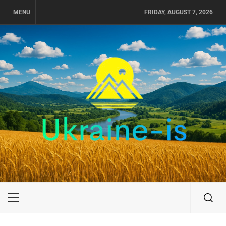
Skip
MENU
FRIDAY, AUGUST 7, 2026
to
content
UKRAINE-IS
ПУТЕШЕСТВИЕ ПО УКРАИНЕ
Primary
Menu