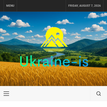
Skip
MENU
FRIDAY, AUGUST 7, 2026
to
content
UKRAINE-IS
ПУТЕШЕСТВИЕ ПО УКРАИНЕ
Primary
Menu