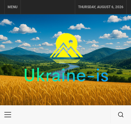
Skip
MENU
THURSDAY, AUGUST 6, 2026
to
content
UKRAINE-IS
ПУТЕШЕСТВИЕ ПО УКРАИНЕ
Primary
Menu