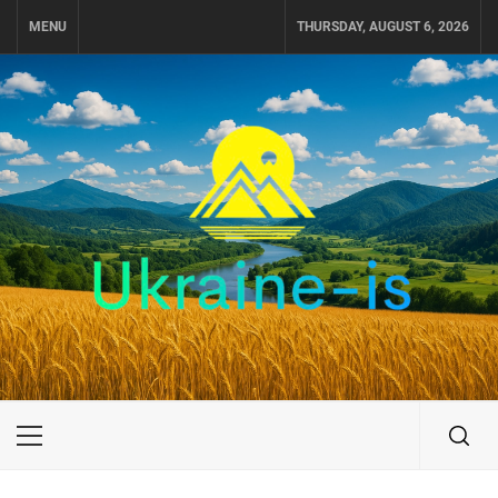
Skip
MENU
THURSDAY, AUGUST 6, 2026
to
content
UKRAINE-IS
ПУТЕШЕСТВИЕ ПО УКРАИНЕ
Primary
Menu