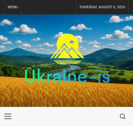
Skip
MENU
THURSDAY, AUGUST 6, 2026
to
content
UKRAINE-IS
ПУТЕШЕСТВИЕ ПО УКРАИНЕ
Primary
Menu