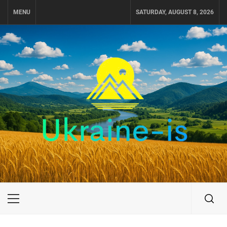
Skip
MENU
SATURDAY, AUGUST 8, 2026
to
content
UKRAINE-IS
ПУТЕШЕСТВИЕ ПО УКРАИНЕ
Primary
Menu