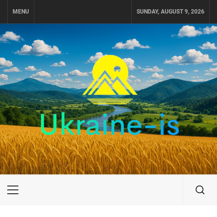
Skip
MENU
SUNDAY, AUGUST 9, 2026
to
content
UKRAINE-IS
ПУТЕШЕСТВИЕ ПО УКРАИНЕ
Primary
Menu