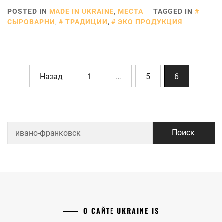
POSTED IN
MADE IN UKRAINE
,
МЕСТА
TAGGED IN
СЫРОВАРНИ
,
ТРАДИЦИИ
,
ЭКО ПРОДУКЦИЯ
Пагинация
Назад
1
…
5
6
записей
Найти:
О САЙТЕ UKRAINE IS